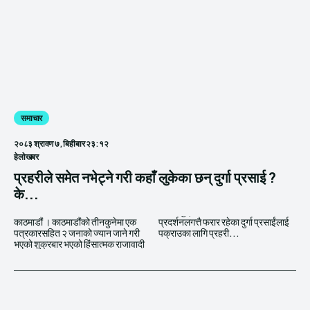
समाचार
२०८३ श्रावण ७, बिहीबार २३:१२
हेलाेखबर
प्रहरीले समेत नभेट्ने गरी कहाँ लुकेका छन् दुर्गा प्रसाई ?
के...
काठमाडौं । काठमाडौंको तीनकुनेमा एक
प्रदर्शनलगत्तै फरार रहेका दुर्गा प्रसाईंलाई
पत्रकारसहित २ जनाको ज्यान जाने गरी
पक्राउका लागि प्रहरी...
भएको शुक्रबार भएको हिंसात्मक राजावादी