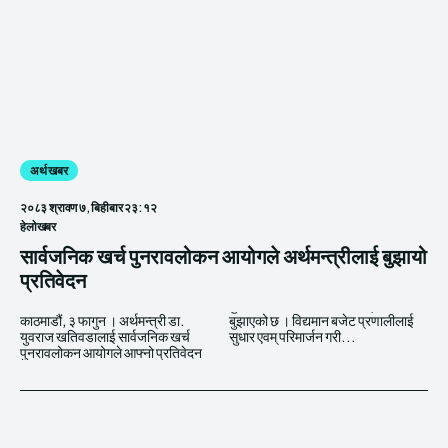
अर्थ खबर
२०८३ श्रावण ७, बिहीबार २३:१२
हेलाेखबर
सार्वजनिक खर्च पुनरावलोकन आयोगले अर्थमन्त्रीलाई बुझायो
प्रतिवेदन
काठमाडौं, ३ फागुन । अर्थमन्त्री डा.
बुझाएको छ । विद्यमान बजेट प्रणालीलाई
युवराज खतिवडालाई सार्वजनिक खर्च
सुधार एवम् परिमार्जन गरी...
पुनरावलोकन आयोगले आफ्नो प्रतिवेदन