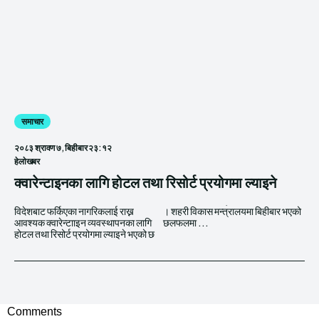
समाचार
२०८३ श्रावण ७, बिहीबार २३:१२
हेलाेखबर
क्वारेन्टाइनका लागि होटल तथा रिसोर्ट प्रयोगमा ल्याइने
विदेशबाट फर्किएका नागरिकलाई राख्न
। शहरी विकास मन्त्रालयमा बिहीबार भएको
आवश्यक क्वारेन्टााइन व्यवस्थापनका लागि
छलफलमा ...
होटल तथा रिसोर्ट प्रयोगमा ल्याइने भएको छ
Comments