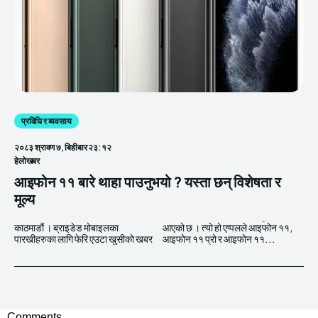
प्रविधि र व्यवसाय
२०८३ श्रावण ७, बिहीबार २३:१२
हेलाेखबर
आइफोन ११ बारे थाहा पाउनुभयो ? यस्ता छन् विशेषता र
मूल्य
काठमाडौं । ब्राइडेड मोबाइलका
आएको छ । त्यो हो एप्पलले आइफोन ११,
पारखीहरुका लागि फेरि एउटा खुसीको खबर
आइफोन ११ प्रो र आइफोन ११...
Comments