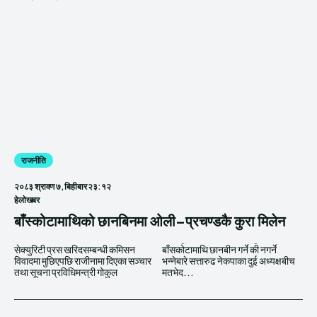
राजनीति
२०८३ श्रावण ७, बिहीबार २३:१२
हेलाेखबर
बाँस्कोटामाथिको छानबिनमा ओली–प्रचण्डकै कुरा मिलेन
सेक्युरिटी प्रस खरिदसम्बन्धी कमिसन
बाँसकोटामाथि छानबीन गर्ने की नगर्ने
विवादमा मुछिएपछि राजीनामा दिएका सञ्चार
भन्नेबारे सत्तारुढ नेकपाका दुई अध्यक्षबीच
तथा सूचना प्रविधिमन्त्री गोकुल
मतभेद...