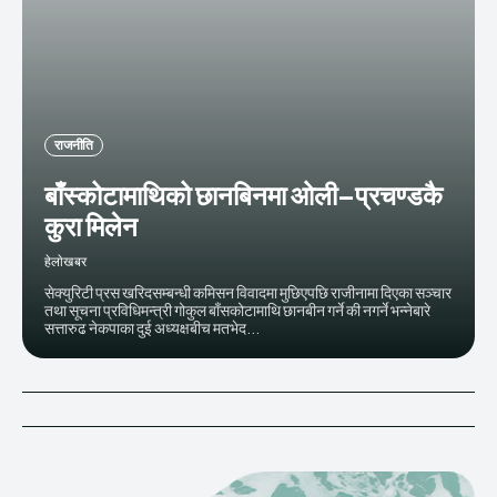
राजनीति
बाँस्कोटामाथिको छानबिनमा ओली–प्रचण्डकै
कुरा मिलेन
हेलाेखबर
सेक्युरिटी प्रस खरिदसम्बन्धी कमिसन विवादमा मुछिएपछि राजीनामा दिएका सञ्चार
तथा सूचना प्रविधिमन्त्री गोकुल बाँसकोटामाथि छानबीन गर्ने की नगर्ने भन्नेबारे
सत्तारुढ नेकपाका दुई अध्यक्षबीच मतभेद...