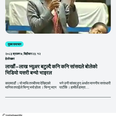
मुख्य समाचार
२०८३ श्रावण ७, बिहीबार २३:१२
हेलाेखबर
लाखौं–लाख भ्युअर बटुल्दै कनि कनि सांसदले बोलेको
भिडियो यसरी बन्यो भाइरल
काठमाडौं । यो माथि तस्बीरमा देखिएको
भने उनी सांसद हुन् अर्थात माननीय सत्ताधारी
मानिस तपाईले चिन्नु भयो होला । चिन्नु भएन
पार्टीकै । हामीले हाम्रा...
Comments