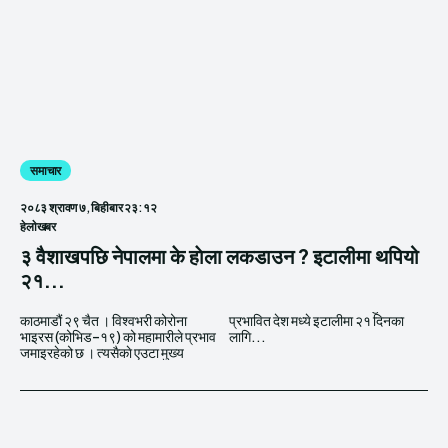
समाचार
२०८३ श्रावण ७, बिहीबार २३:१२
हेलाेखबर
३ वैशाखपछि नेपालमा के हाेला लकडाउन ? इटालीमा थपियो
२१...
काठमाडौं २९ चैत । विश्वभरी कोरोना
प्रभावित देश मध्ये इटालीमा २१ दिनका
भाइरस (कोभिड–१९) को महामारीले प्रभाव
लागि...
जमाइरहेको छ । त्यसैकाे एउटा मुख्य