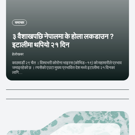
समाचार
३ वैशाखपछि नेपालमा के हाेला लकडाउन ?
इटालीमा थपियो २१ दिन
हेलाेखबर
काठमाडौं २९ चैत । विश्वभरी कोरोना भाइरस (कोभिड–१९) को महामारीले प्रभाव
जमाइरहेको छ । त्यसैकाे एउटा मुख्य प्रभावित देश मध्ये इटालीमा २१ दिनका
लागि...