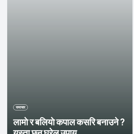
समाचार
लामाे र बलियाे कपाल कसरि बनाउने ?
यस्ता छन घरेलु उपाय