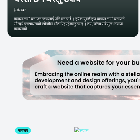
हेलाेखबर
कपाल लामो बनाउन जसलाई पनि मन पर्छ । हरेक युवतीहरु कपाल लामो बनाउने
सौन्दर्य प्रशाधनको खोजीमा भौतारिइरहेका हुन्छन् । तर, घरैमा सर्वसुलभ प्याज
कपालको...
समाचार