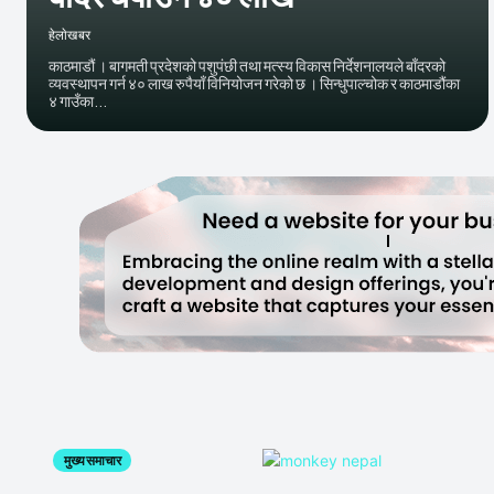
हेलाेखबर
काठमाडौं । बागमती प्रदेशको पशुपंछी तथा मत्स्य विकास निर्देशनालयले बाँदरको
व्यवस्थापन गर्न ४० लाख रुपैयाँ विनियोजन गरेको छ । सिन्धुपाल्चोक र काठमाडौंका
४ गाउँका...
मुख्य समाचार