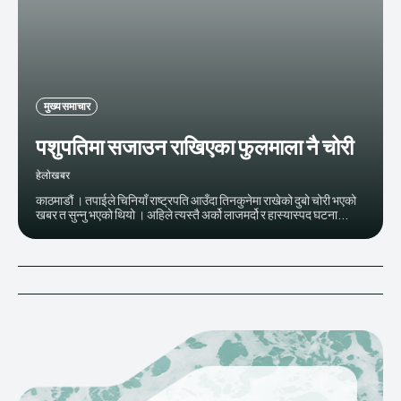
मुख्य समाचार
पशुपतिमा सजाउन राखिएका फुलमाला नै चोरी
हेलाेखबर
काठमाडौं । तपाईले चिनियाँ राष्ट्रपति आउँदा तिनकुनेमा राखेको दुबो चोरी भएको
खबर त सुन्नु भएको थियो । अहिले त्यस्तै अर्को लाजमर्दो र हास्यास्पद घटना...