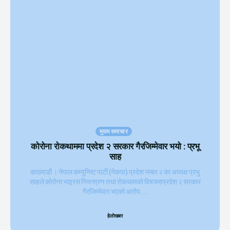
मुख्य समाचार
कोरोना रोकथाममा प्रदेश २ सरकार गैरजिम्मेवार भयो : प्रभू
साह
काठमाडौं । नेपाल कम्युनिष्ट पार्टी (नेकपा) प्रदेश नम्बर २ का अध्यक्ष प्रभु
साहले कोरोना भाइरस नियन्त्रण तथा रोकथामको विषयमाप्रदेश २ सरकार
गैरजिम्मेवार भएको आरोप...
हेलाेखबर