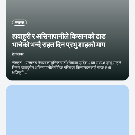
समाचार
हावाहुरी र असिनापानीले किसानको ढाड
भाचेको भन्दै राहत दिन प्रभु शाहको माग
हेलाेखबर
रौतहट । सत्तारुढ नेपाल कम्युनिष्ट पार्टी (नेकपा) प्रदेश २ का अध्यक्ष प्रभु साहले
भिषण हावाहुरी र असिनापानीले पीडित गरिब एवं किसानहरुलाई राहत तथा
क्षतिपुर्ती...