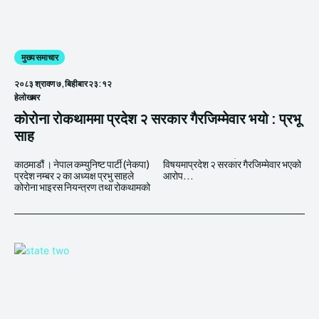
मुख्य समाचार
२०८३ श्रावण ७, बिहीबार २३:१२
हेलाेखबर
कोरोना रोकथाममा प्रदेश २ सरकार गैरजिम्मेवार भयो : प्रभू
साह
काठमाडौं । नेपाल कम्युनिष्ट पार्टी (नेकपा)
विषयमाप्रदेश २ सरकार गैरजिम्मेवार भएको
प्रदेश नम्बर २ का अध्यक्ष प्रभु साहले
आरोप...
कोरोना भाइरस नियन्त्रण तथा रोकथामको