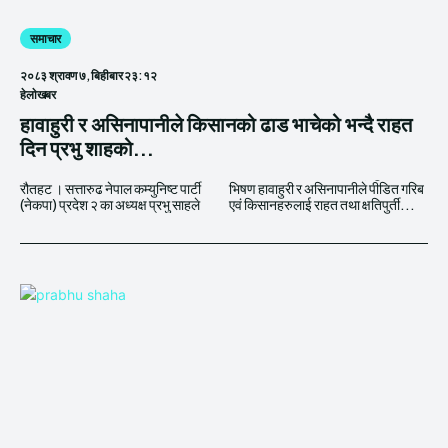
समाचार
२०८३ श्रावण ७, बिहीबार २३:१२
हेलाेखबर
हावाहुरी र असिनापानीले किसानको ढाड भाचेको भन्दै राहत
दिन प्रभु शाहको...
रौतहट । सत्तारुढ नेपाल कम्युनिष्ट पार्टी
भिषण हावाहुरी र असिनापानीले पीडित गरिब
(नेकपा) प्रदेश २ का अध्यक्ष प्रभु साहले
एवं किसानहरुलाई राहत तथा क्षतिपुर्ती...