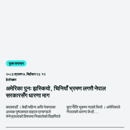
मुख्य समाचार
२०८३ श्रावण ७, बिहीबार २३:१२
हेलाेखबर
अमेरिका पुनः झस्कियो, चिनियाँ भ्रमण लगत्तै नेपाल
सरकारसँग धारणा माग
काठमाडौं । केही महिना अघि नेकपाका
कुटनीति भूकम्प गएको थियो । अमेरिकाले
अध्यक्ष पुष्पकमल दाहाल प्रचण्डले
नेपालको धारणा के हो...
भेनेजुयलाको विषयमा निकालेको विज्ञप्तिले