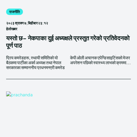
राजनीति
२०८३ श्रावण ७, बिहीबार २३:१२
हेलाेखबर
यस्तो छ- नेकपाका दुई अध्यक्षले प्रस्तुत गरेको प्रतिवेदनको
पूर्ण पाठ
प्रिय कमरेडहरू, स्थायी समितिको यो
केपी ओली अचानक एपेन्डिसाइटिसको मेजर
बैठकमा पार्टीका अर्का अध्यक्ष तथा नेपाल
अपरेशन पछिको स्वास्थ्य लाभको क्रममा...
सरकारका सम्माननीय प्रधनमन्त्री कमरेड