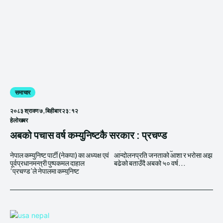
समाचार
२०८३ श्रावण ७, बिहीबार २३:१२
हेलाेखबर
अबको पचास वर्ष कम्युनिष्टकै सरकार : प्रचण्ड
नेपाल कम्युनिष्ट पार्टी (नेकपा) का अध्यक्ष एवं
आन्दोलनप्रति जनताको आशा र भरोसा अझ
पूर्वप्रधानमन्त्री पुष्पकमल दाहाल
बढेको बताउँदै अबको ५० वर्ष...
‘प्रचण्ड’ले नेपालमा कम्युनिष्ट