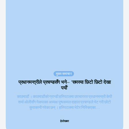
मुख्य समाचार
प्रधानमन्त्रीले प्रचण्डसँग भने– ‘समस्या छिटो छिटो देखा
पर्यो’
काठमाडौं । काठमाडौंको ग्रान्डी हस्पिटलमा उपचाररत प्रधानमन्त्री केपी
शर्मा ओलीसँग नेकपाका अध्यक्ष पुष्पकमल दाहाल प्रचण्डले भेट गरी छोटो
कुराकानी गरेका छन् । हस्पिटलमा भेटेर निस्किएका...
हेलाेखबर