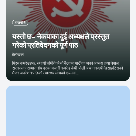
राजनीति
यस्तो छ- नेकपाका दुई अध्यक्षले प्रस्तुत
गरेको प्रतिवेदनको पूर्ण पाठ
हेलाेखबर
प्रिय कमरेडहरू, स्थायी समितिको यो बैठकमा पार्टीका अर्का अध्यक्ष तथा नेपाल
सरकारका सम्माननीय प्रधनमन्त्री कमरेड केपी ओली अचानक एपेन्डिसाइटिसको
मेजर अपरेशन पछिको स्वास्थ्य लाभको क्रममा...