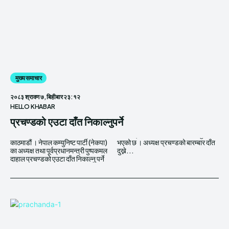
मुख्य समाचार
२०८३ श्रावण ७, बिहीबार २३:१२
HELLO KHABAR
प्रचण्डको एउटा दाँत निकाल्नुपर्ने
काठमाडौं । नेपाल कम्युनिष्ट पार्टी (नेकपा)
भएको छ । अध्यक्ष प्रचण्डको बारम्बार दाँत
का अध्यक्ष तथा पूर्वप्रधानमन्त्री पुष्पकमल
दुख्ने...
दाहाल प्रचण्डको एउटा दाँत निकाल्नु पर्ने