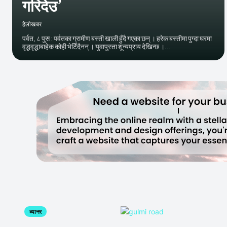
गरिदेउ’
हेलाेखबर
पर्वत, ८ पुस : पर्वतका ग्रामीण बस्ती खाली हुँदै गएका छन् । हरेक बस्तीमा पुग्दा घरमा
वृद्धवृद्धाबाहेक कोही भेटिँदैनन् । युवापुस्ता शून्यप्राय देखिन्छ ।...
ब्यानर