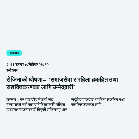
समाचार
२०८३ श्रावण ७, बिहीबार २३:१२
हेलाेखबर
रोजिनाको घोषणा– ‘समाजसेवा र महिला हकहित तथा
सशक्तिकरणका लागि उम्मेदवारी’
लण्डन । गैर आवासीय नेपाली संघ
राईले समाजसेवा र महिला हकहित तथा
बेलायतको नवौं कार्यसमितिका लागि महिला
सशक्तिकरणका लागि...
उपाध्यक्षमा उम्मेदवारी दिएकी रोजिना प्रधान