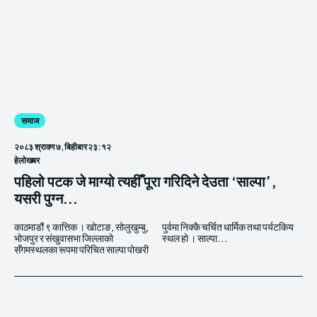
समाज
२०८३ श्रावण ७, बिहीबार २३:१२
हेलाेखबर
पहिलो पटक जे माग्यो त्यहीँ पूरा गरिदिने देउता ‘साल्पा’,
यसरी पुग्न...
काठमाडौं ९ कात्तिक । खोटाङ, सोलुखुम्बु,
पुर्वमा निक्कै चर्चित धार्मिक तथा पर्यटकिय
भोजपुर र संखुवासभा जिल्लाको
स्थल हो । साल्पा...
सँगमस्थलका रूपमा परिचित साल्पा पोखरी