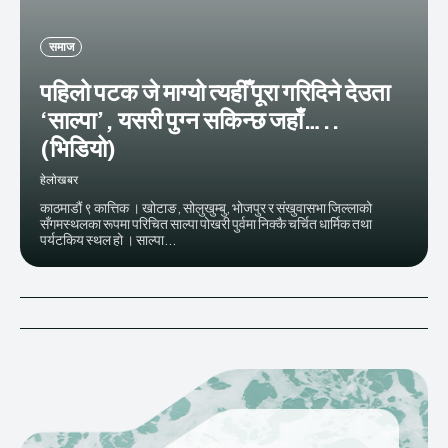
समाज
पहिलो पटक जे माग्यो त्यहीँ पूरा गरिदिने देउता
‘साल्पा’, यसरी पुग्न सकिन्छ जहाँ…..
(भिडियो)
हेलाेखबर
काठमाडौं ९ कात्तिक । खोटाङ, सोलुखुम्बु, भोजपुर र संखुवासभा जिल्लाको
सँगमस्थलका रूपमा परिचित साल्पा पोखरी पुर्वमा निक्कै चर्चित धार्मिक तथा
पर्यटकिय स्थल हो । साल्पा...