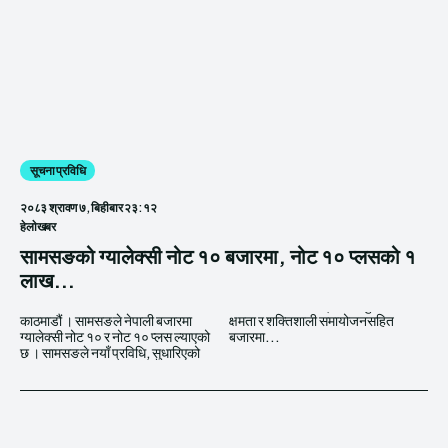
सूचना प्रविधि
२०८३ श्रावण ७, बिहीबार २३:१२
हेलाेखबर
सामसङको ग्यालेक्सी नोट १० बजारमा, नोट १० प्लसको १
लाख...
काठमाडौं । सामसङले नेपाली बजारमा
क्षमता र शक्तिशाली समायोजनसहित
ग्यालेक्सी नोट १० र नोट १० प्लस ल्याएको
बजारमा...
छ । सामसङले नयाँ प्रविधि, सुधारिएको