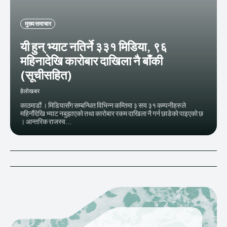
मुख्य समाचार
यी हुन् भ्याट नतिर्ने ३३१ मिडिया, ९६
महिनादेखि कारोबार दाखिला नै बाँकी
(सूचीसहित)
हेलाेखबर
काठमाडौं । मिडियासँग सम्बन्धित विभिन्न कम्तिमा ३ सय ३१ कम्पनीहरुले
महिनौंदेखि भ्याट नबुझाएको तथा काराेबार रकम दाखिला नै गर्न छाडेकाे पाइएको छ
। आन्तरिक राजस्व...