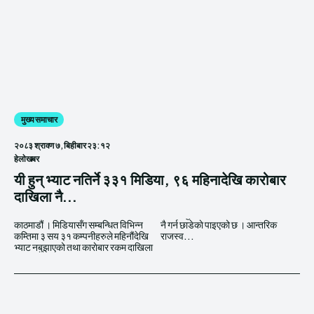
मुख्य समाचार
२०८३ श्रावण ७, बिहीबार २३:१२
हेलाेखबर
यी हुन् भ्याट नतिर्ने ३३१ मिडिया, ९६ महिनादेखि कारोबार
दाखिला नै...
काठमाडौं । मिडियासँग सम्बन्धित विभिन्न
नै गर्न छाडेकाे पाइएको छ । आन्तरिक
कम्तिमा ३ सय ३१ कम्पनीहरुले महिनौंदेखि
राजस्व...
भ्याट नबुझाएको तथा काराेबार रकम दाखिला