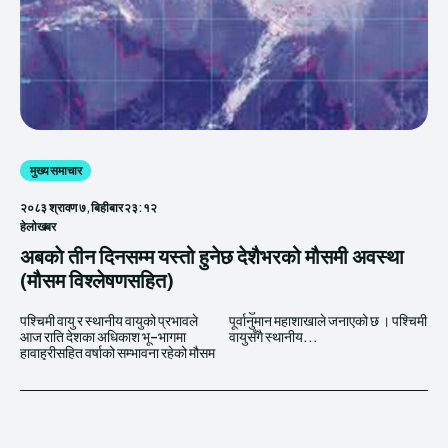
मुख्य समाचार
२०८३ श्रावण ७, बिहीबार २३:१२
हेलाेखबर
अबकाे तीन दिनसम्म यस्तो हुनेछ देशैभरको मौसमी अवस्था
(मौसम विश्लेषणसहित)
पश्चिमी वायु र स्थानीय वायुको प्रभावले
पूर्वानुमान महाशाखाले जनाएको छ । पश्चिमी
आज राति देशका अधिकाश भू–भागमा
वायुसँगै स्थानीय...
हावाहुरीसहित वर्षाको सम्भावना रहेको मौसम