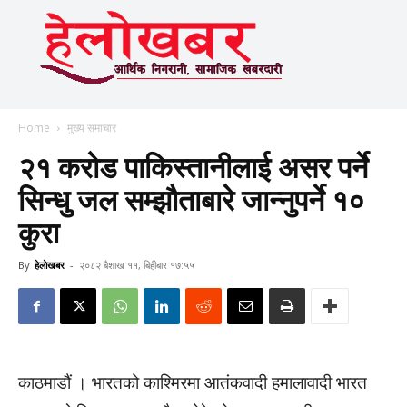
Home
मुख्य समाचार
२१ करोड पाकिस्तानीलाई असर पर्ने
सिन्धु जल सम्झौताबारे जान्नुपर्ने १०
कुरा
By
हेलाेखबर
-
२०८२ बैशाख ११, बिहीबार १७:५५
काठमाडौं । भारतको काश्मिरमा आतंकवादी हमालावादी भारत