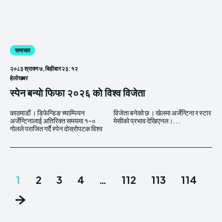
समाचार
२०८३ श्रावण ७, बिहीबार २३:१२
हेलाेखबर
स्पेन बन्याे फिफा २०२६ काे विश्व विजेता
काठमाडाैं । डिफेन्डिङ च्याम्पियन
विजेता बनेको छ । खेलमा अर्जेन्टिना र स्टार
अर्जेन्टिनालाई अतिरिक्त समयमा १-०
मेसीकाे प्रभाव देखिएनल।...
गोलले पराजित गर्दै स्पेन दोस्रोपटक विश्व
1
2
3
4
…
112
113
114