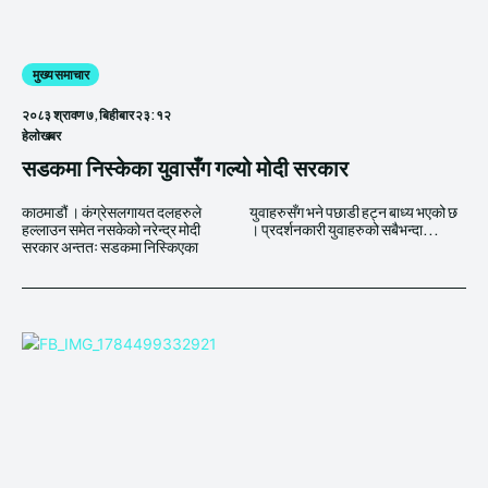
मुख्य समाचार
२०८३ श्रावण ७, बिहीबार २३:१२
हेलाेखबर
सडकमा निस्केका युवासँग गल्यो मोदी सरकार
काठमाडौं । कंग्रेसलगायत दलहरुले
युवाहरुसँग भने पछाडी हट्न बाध्य भएको छ
हल्लाउन समेत नसकेको नरेन्द्र मोदी
। प्रदर्शनकारी युवाहरुको सबैभन्दा...
सरकार अन्ततः सडकमा निस्किएका