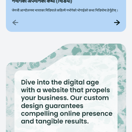
नभोगेको अपमानकाे कथा (भिडियो)
जेनजी आन्दोलनमा भारतका मिडियाले कहिल्यै नभोगेको भोगाईको कथा भिडियोमा हेर्नुहोस्।