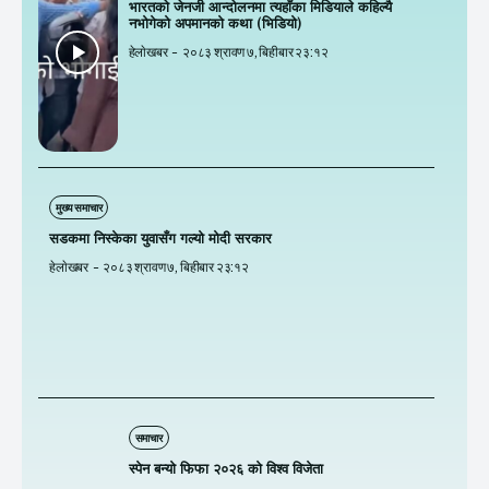
भारतकाे जेनजी आन्दोलनमा त्यहाँका मिडियाले कहिल्यै
नभोगेको अपमानकाे कथा (भिडियो)
हेलाेखबर
-
२०८३ श्रावण ७, बिहीबार २३:१२
मुख्य समाचार
सडकमा निस्केका युवासँग गल्यो मोदी सरकार
हेलाेखबर
-
२०८३ श्रावण ७, बिहीबार २३:१२
समाचार
स्पेन बन्याे फिफा २०२६ काे विश्व विजेता