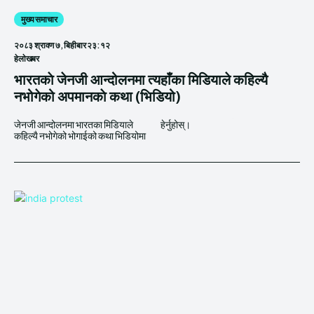
मुख्य समाचार
२०८३ श्रावण ७, बिहीबार २३:१२
हेलाेखबर
भारतकाे जेनजी आन्दोलनमा त्यहाँका मिडियाले कहिल्यै
नभोगेको अपमानकाे कथा (भिडियो)
जेनजी आन्दोलनमा भारतका मिडियाले
हेर्नुहोस्।
कहिल्यै नभोगेको भोगाईको कथा भिडियोमा