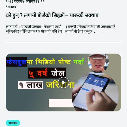
२०८३ श्रावण ७, बिहीबार २३:१२
हेलाेखबर
को हुन् ? लगानी बोर्डको सिइओ- याङकी उक्याब
काठमाडौं । याङकी उक्याब– नेपालमा खासै
। मन्त्री परिषदले उनै यांकी उक्याबलाई
सुनिएको र परिचित नाम थर यो पक्कै पनि हैन
लगानी बोर्डको प्रमुख...
समाचार