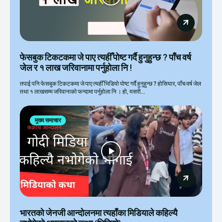
फेसबुक टिकटकमा जे पाए त्यहीँ पोष्ट गर्दै हुनुहुन्छ ? पाँच वर्ष
जेल र १ लाख जरिवानामा पर्नुहाेला नि !
तपाई पनि फेसबुक टिकटकमा जे पाए त्यहीँ भिडियो पोष्ट गर्दै हुनुहुन्छ ? होसियार, पाँच वर्ष जेल
तथा १ लाखसम्म जरिवानाको फन्दामा पर्नुहोला नि । हो, यसरी...
मुख्य समाचार
भारतकाे जेनजी आन्दोलनमा त्यहाँका मिडियाले कहिल्यै