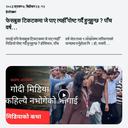
२०८३ श्रावण ७, बिहीबार २३:१२
हेलाेखबर
फेसबुक टिकटकमा जे पाए त्यहीँ पोष्ट गर्दै हुनुहुन्छ ? पाँच
वर्ष...
तपाई पनि फेसबुक टिकटकमा जे पाए त्यहीँ
वर्ष जेल तथा १ लाखसम्म जरिवानाको
भिडियो पोष्ट गर्दै हुनुहुन्छ ? होसियार, पाँच
फन्दामा पर्नुहोला नि । हो, यसरी...