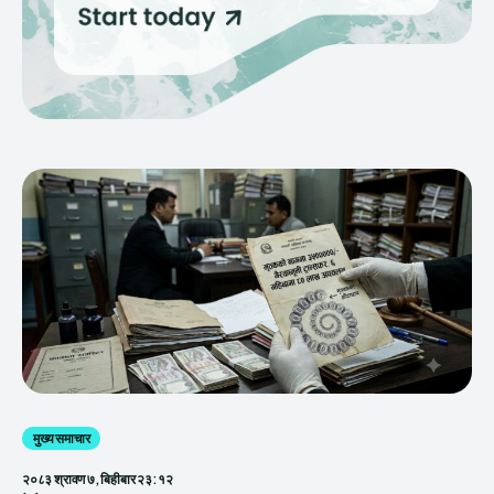
मुख्य समाचार
२०८३ श्रावण ७, बिहीबार २३:१२