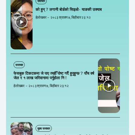
समाचार
को हुन् ? लगानी बोर्डको सिइओ- याङकी उक्याब
हेलाेखबर
-
२०८३ श्रावण ७, बिहीबार २३:१२
समाचार
फेसबुक टिकटकमा जे पाए त्यहीँ पोष्ट गर्दै हुनुहुन्छ ? पाँच वर्ष
जेल र १ लाख जरिवानामा पर्नुहाेला नि !
हेलाेखबर
-
२०८३ श्रावण ७, बिहीबार २३:१२
मुख्य समाचार