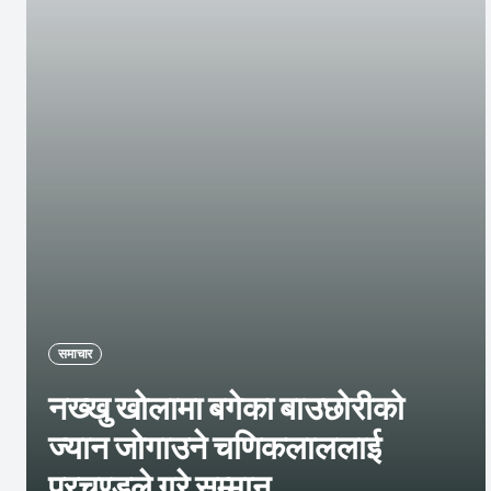
समाचार
नख्खु खोलामा बगेका बाउछोरीको
ज्यान जोगाउने चणिकलाललाई
प्रचण्डले गरे सम्मान