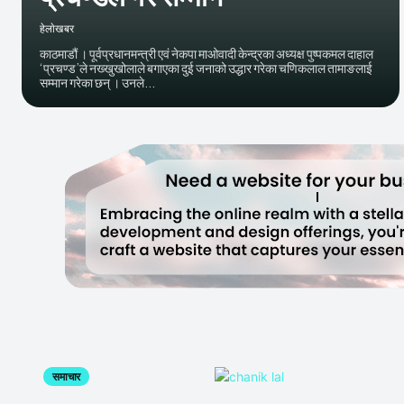
हेलाेखबर
काठमाडौं । पूर्वप्रधानमन्त्री एवं नेकपा माओवादी केन्द्रका अध्यक्ष पुष्पकमल दाहाल
‘प्रचण्ड’ले नख्खुखोलाले बगाएका दुई जनाको उद्धार गरेका चणिकलाल तामाङलाई
सम्मान गरेका छन् । उनले...
समाचार