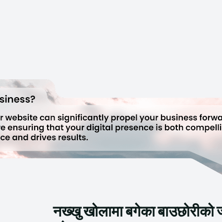
नख्खु खोलामा बगेका बाउछोरीको 