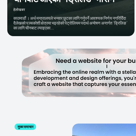
हेलाेखबर
काठमाडौं । अर्थ मन्त्रालयले भन्सार छुटका लागि गर्नुपर्ने आवश्यक निर्णय नगरिदिँदा
दैलेखको पञ्चकोशी क्षेत्रमा भइरहेको पेट्रोलियम पदार्थ अन्वेषण अन्तर्गत ‘ड्रिलिङ’
का लागि चीनबाट ल्याइएका...
मुख्य समाचार