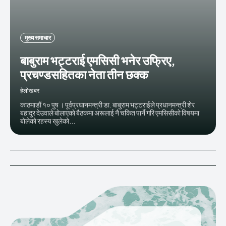
मुख्य समाचार
बाबुराम भट्टराई एमसिसी भनेर उफ्रिए,
प्रचण्डसहितका नेता तीन छक्क
हेलाेखबर
काठमाडाैं १० पुष । पूर्वप्रधानमन्त्री डा. बाबुराम भट्टराईले प्रधानमन्त्री शेर
बहादुर देउवाले बाेलाएकाे बैठकमा अरूलाई नै चकित पार्ने गरि एमसिसीकाे विषयमा
बाेलेकाे रहस्य खुलेकाे...