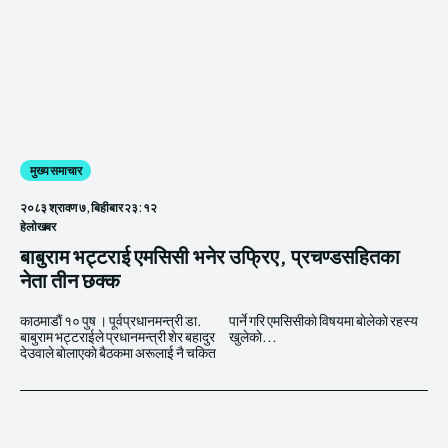
मुख्य समाचार
२०८३ श्रावण ७, बिहीबार २३:१२
हेलाेखबर
बाबुराम भट्टराई एमसिसी भनेर उफ्रिए, प्रचण्डसहितका
नेता तीन छक्क
काठमाडाैं १० पुष । पूर्वप्रधानमन्त्री डा.
पार्ने गरि एमसिसीकाे विषयमा बाेलेकाे रहस्य
बाबुराम भट्टराईले प्रधानमन्त्री शेर बहादुर
खुलेकाे...
देउवाले बाेलाएकाे बैठकमा अरूलाई नै चकित