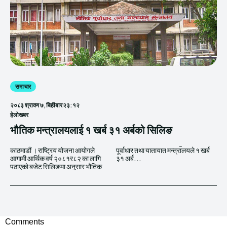
समाचार
२०८३ श्रावण ७, बिहीबार २३:१२
हेलाेखबर
भौतिक मन्त्रालयलाई १ खर्ब ३१ अर्बको सिलिङ
काठमाडौं । राष्ट्रिय योजना आयोगले
पूर्वाधार तथा यातायात मन्त्रालयले १ खर्ब
आगामी आर्थिक वर्ष २०८१र८२ का लागि
३१ अर्ब...
पठाएको बजेट सिलिङमा अनुसार भौतिक
Comments