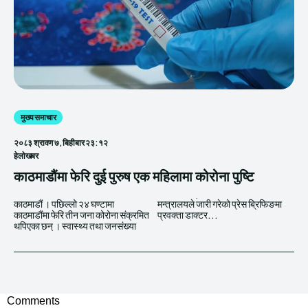
मुख्य समाचार
२०८३ श्रावण ७, बिहीबार २३:१२
हेलाेखबर
काठमाडौंमा फेरि दुई पुरुष एक महिलामा कोरोना पुष्टि
काठमाडौं । पछिल्लो २४ घण्टामा
मन्त्रालयले जारी गरेको प्रेस ब्रिफिङमा
काठमाडौंमा फेरि तीन जना कोरोना संक्रमित
प्रवक्ता डाक्टर...
थपिएका छन् । स्वास्थ्य तथा जनसंख्या
Comments