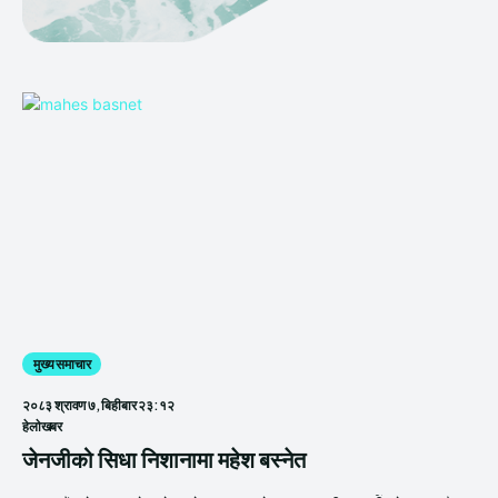
मुख्य समाचार
२०८३ श्रावण ७, बिहीबार २३:१२
हेलाेखबर
जेनजीको सिधा निशानामा महेश बस्नेत