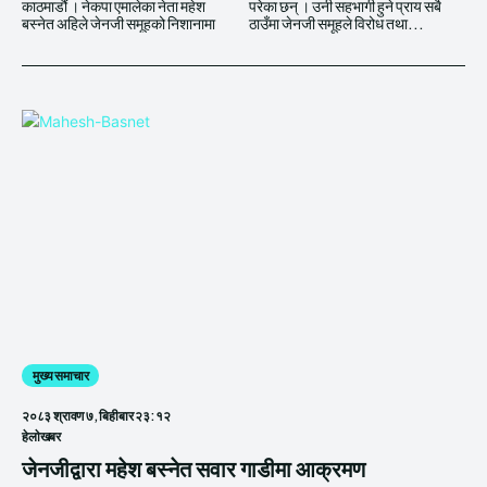
काठमाडौं । नेकपा एमालेका नेता महेश
परेका छन् । उनी सहभागी हुने प्राय सबै
बस्नेत अहिले जेनजी समूहको निशानामा
ठाउँमा जेनजी समूहले विरोध तथा...
मुख्य समाचार
२०८३ श्रावण ७, बिहीबार २३:१२
हेलाेखबर
जेनजीद्वारा महेश बस्नेत सवार गाडीमा आक्रमण