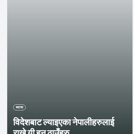
ब्यानर
विदेशबाट ल्याइएका नेपालीहरुलाई
राख्ने यी हुन् ठाउँहरु