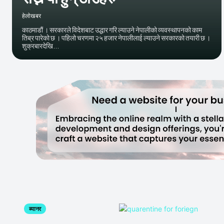
हेलाेखबर
काठमाडौं । सरकारले विदेशबाट उद्धार गरि ल्याउने नेपालीको व्यवस्थापनको काम
तिब्र पारेको छ । पहिलो चरणमा २५ हजार नेपालीलाई ल्याउने सरकारको तयारी छ ।
शुक्रबारदेखि...
ब्यानर