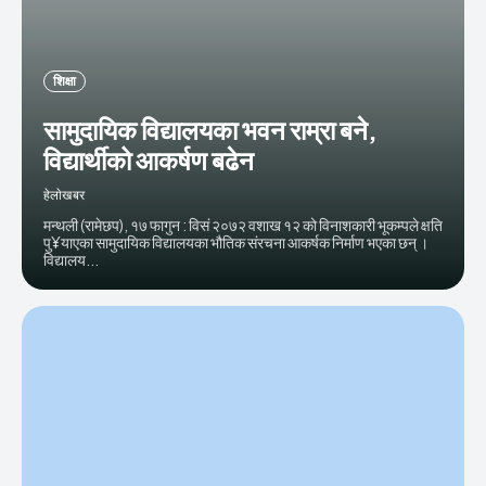
शिक्षा
सामुदायिक विद्यालयका भवन राम्रा बने,
विद्यार्थीको आकर्षण बढेन
हेलाेखबर
मन्थली (रामेछप), १७ फागुन : विसं २०७२ वशाख १२ को विनाशकारी भूकम्पले क्षति
पु¥याएका सामुदायिक विद्यालयका भौतिक संरचना आकर्षक निर्माण भएका छन् ।
विद्यालय...