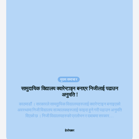
मुख्य समाचार
सामुदायिक विद्यालय क्वारेन्टाइन बनाएर निजीलाई पढाउन
अनुमति !
काठमाडौं । सरकारले सामदुायिक विद्यालयहरुलाई क्वारेन्टाइन बनाइएको
अवस्थामा निजी विद्यालय सञ्चालकहरुलाई फाइदा हुने गरी पढाउन अनुमति
दिएको छ । निजी विद्यालयहरुको प्रलोभन र दबाबमा सरकार...
हेलाेखबर