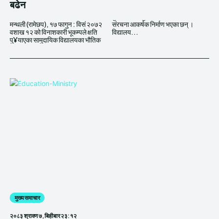
बढेन
मन्थली (रामेछप), १७ फागुन : विसं २०७२
संरचना आकर्षक निर्माण भएका छन् ।
वशाख १२ को विनाशकारी भूकम्पले क्षति
विद्यालय...
पु¥याएका सामुदायिक विद्यालयका भौतिक
मुख्य समाचार
२०८३ श्रावण ७, बिहीबार २३:१२