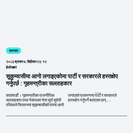
समाचार
२०८३ श्रावण ७, बिहीबार २३:१२
हेलाेखबर
सुकुम्वासीमा आगो लगाइएकोमा पार्टी र सरकारले हस्तक्षेप
गर्नुपर्छ : गृहमन्त्रीका सल्लाहकार
काठमाडौं । गृहमन्त्रीका राजनीतिक
लगाएको प्रकरणमा पार्टी र सरकारले
सल्लाहकार तथा नेकपाका नेता सुर्य सुवेदी
हस्तक्षेप गर्नुपर्ने बताएका छन्...
पथिकले चितवनमा सुकुम्बासीको घरमा आगो