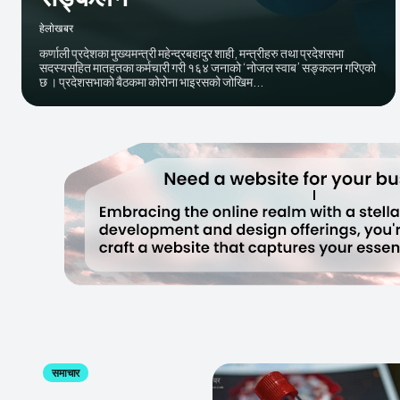
हेलाेखबर
कर्णाली प्रदेशका मुख्यमन्त्री महेन्द्रबहादुर शाही, मन्त्रीहरु तथा प्रदेशसभा
सदस्यसहित मातहतका कर्मचारी गरी १६४ जनाको ‘नोजल स्वाब’ सङ्कलन गरिएको
छ । प्रदेशसभाको बैठकमा कोरोना भाइरसको जोखिम...
समाचार