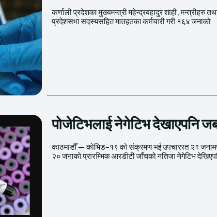
कर्णाली प्रदेशका मुख्यमन्त्री महेन्द्रबहादुर शाही, मन्त्रीहरु तथ
‘नोजल स्वाब’ सङ्कलन गरिएको छ । प्रदेशसभाको बैठकम
प्रदेशसभा सदस्यसहित मातहतका कर्मचारी गरी १६४ जनाको
पोजेटिभलाई नेगेटिभ देखाएपनि जब
काठमाडौँ — कोभिड–१९ को संक्रमण भई उपचाररत २१ जनामध्
२० जनाको प्रारम्भिक आरडीटी जाँचको नतिजा नेगेटिभ देखिएप