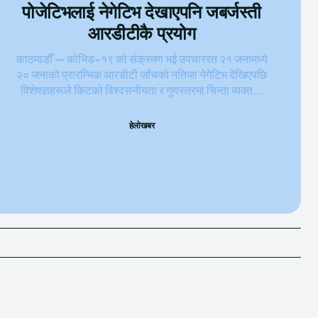
पोजेटिभलाई नेगेटिभ देखाएपनि जबर्जस्ती
आरडीटीकै प्रयोग
काठमाडौँ — कोभिड–१९ को संक्रमण भई उपचाररत २१ जनामध्ये
२० जनाको प्रारम्भिक आरडीटी जाँचको नतिजा नेगेटिभ देखिएपछि
विशेषज्ञहरूले किटको विश्वसनीयता र गुणस्तरमा चिन्ता व्यक्त...
हेलाेखबर