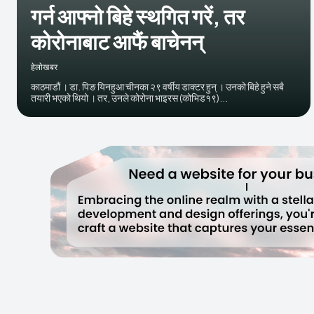
गर्न आफ्नो बिहे स्थगित गरें, तर
कोरोनाबाट आफैं बाचेनन्
हेलाेखबर
काठमाडौं । डा. पिङ यिनहुआ चीनका २९ वर्षीय डाक्टर हुन् । उनको बिहे हुने सबै
तयारी भएको थियो । तर, उनले कोरोना भाइरस (कोभिड१९)...