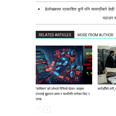
हेलोखबरमा प्रकाशित कुनै पनि सामग्रीबारे केह
पठाउन सक
RELATED ARTICLES
MORE FROM AUTHOR
‘कमिशन’ को लोभले रित्तियो पोल्टाः साइबर
करोडौँको ठगी, 
ठगलाई बुझाउन आमा र साथीसँग मागेका थिए ९
लाख