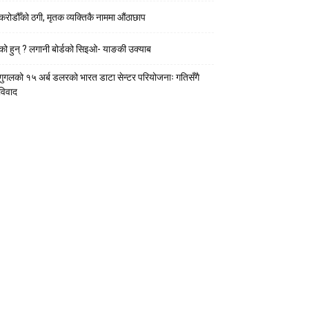
करोडौँको ठगी, मृतक व्यक्तिकै नाममा औंठाछाप
को हुन् ? लगानी बोर्डको सिइओ- याङकी उक्याब
गुगलको १५ अर्ब डलरको भारत डाटा सेन्टर परियोजनाः गतिसँगै
विवाद