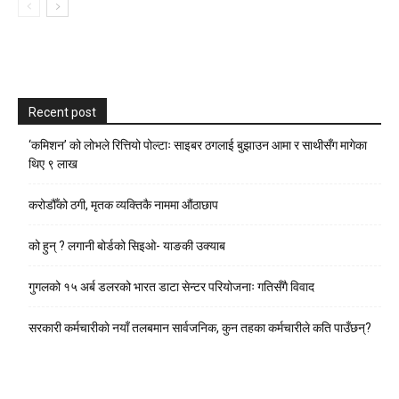
Recent post
‘कमिशन’ को लोभले रित्तियो पोल्टाः साइबर ठगलाई बुझाउन आमा र साथीसँग मागेका
थिए ९ लाख
करोडौँको ठगी, मृतक व्यक्तिकै नाममा औंठाछाप
को हुन् ? लगानी बोर्डको सिइओ- याङकी उक्याब
गुगलको १५ अर्ब डलरको भारत डाटा सेन्टर परियोजनाः गतिसँगै विवाद
सरकारी कर्मचारीकाे नयाँ तलबमान सार्वजनिक, कुन तहका कर्मचारीले कति पाउँछन्?