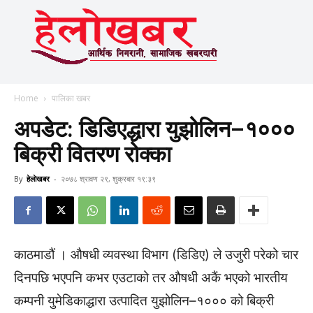
Home
पालिका खबर
अपडेट: डिडिएद्धारा युझोलिन–१०००
बिक्री वितरण रोक्का
By
हेलाेखबर
-
२०७८ श्रावण २९, शुक्रबार १९:३९
काठमाडौं । औषधी व्यवस्था विभाग (डिडिए) ले उजुरी परेको चार
दिनपछि भएपनि कभर एउटाको तर औषधी अकैं भएको भारतीय
कम्पनी युमेडिकाद्धारा उत्पादित युझोलिन–१००० को बिक्री