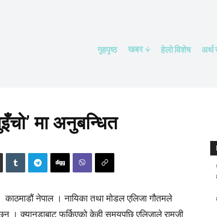
खबर
गृहपृष्ठ
हेलाे विशेष
अर्थ
इँचो’ मा अनुबन्धित
काठमाडौं नेपाल । नायिका तथा मोडल एलिजा गौतमले
न् । क्यानडाबाट फर्किएको केही समयपछि एलिजाले रामजी