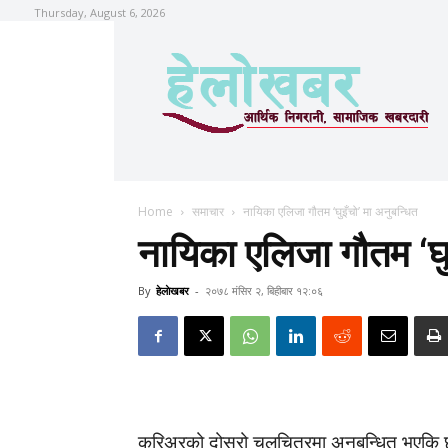
Thursday, August 6, 2026
Home
समाचार
नायिका एलिजा गौतम ‘घुइँचो’ मा अनुबन्धित
नायिका एलिजा गौतम ‘घु
By
हेलाेखबर
-
२०७८ मंसिर २, बिहीबार १२:०६
करिअरको दोस्रो चलचित्रमा अनुबन्धित भएकि छ