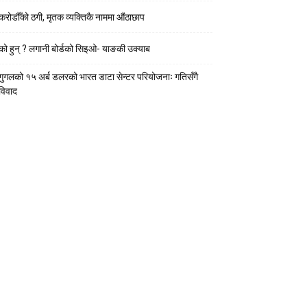
करोडौँको ठगी, मृतक व्यक्तिकै नाममा औंठाछाप
को हुन् ? लगानी बोर्डको सिइओ- याङकी उक्याब
गुगलको १५ अर्ब डलरको भारत डाटा सेन्टर परियोजनाः गतिसँगै
विवाद