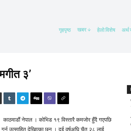
खबर
गृहपृष्ठ
हेलाे विशेष
अर्थ
रेमगीत ३’
काठमाडौं नेपाल । कोभिड १९ विस्तारै कमजोर हुँदै गएपछि
य गर्न उत्साहित देखिएका छन् । दुई वर्षअघि चैत २८ लाई