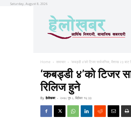
Saturday, August 8, 2026
Home
समाचार
‘कबड्डी ४’को टिजर सार्वजनिक, वैशाख २३ बाट र
‘कबड्डी ४’को टिजर सा
रिलिज हुने
By
हेलाेखबर
-
२०७८ पुष ८, बिहीबार १६:३३