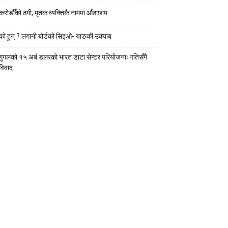
करोडौँको ठगी, मृतक व्यक्तिकै नाममा औंठाछाप
को हुन् ? लगानी बोर्डको सिइओ- याङकी उक्याब
गुगलको १५ अर्ब डलरको भारत डाटा सेन्टर परियोजनाः गतिसँगै
विवाद