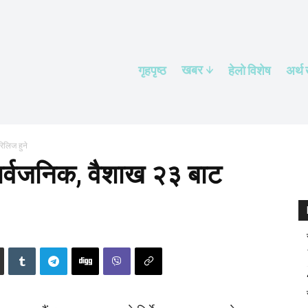
खबर
गृहपृष्ठ
हेलाे विशेष
अर्थ
िलिज हुने
र्वजनिक, वैशाख २३ बाट