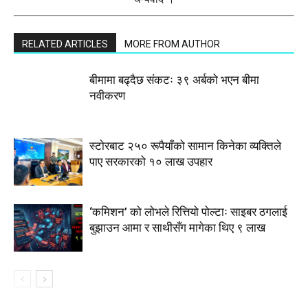
RELATED ARTICLES
MORE FROM AUTHOR
बीमामा बढ्दैछ संकटः ३९ अर्बको भएन बीमा
नवीकरण
स्टाेरबाट २५० रूपैयाँको सामान किनेका व्यक्तिले
पाए सरकारको १० लाख उपहार
‘कमिशन’ को लोभले रित्तियो पोल्टाः साइबर ठगलाई
बुझाउन आमा र साथीसँग मागेका थिए ९ लाख