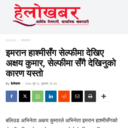
Home
समाचार
इमरान हाश्मीसँग सेल्फीमा देखिए
अक्षय कुमार, सेल्फीमा सँगै देखिनुकाे
कारण यस्ताे
By
हेलाेखबर
-
२०७८ पुष २८, बुधबार १६:३४
बलिउड अभिनेता अक्षय कुमारले अभिनेता इमरान हाश्मीसँगको