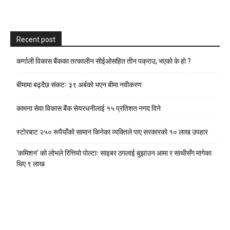
Recent post
कर्णाली विकास बैंकका तत्कालीन सीईओसहित तीन पक्राउ, भएकाे के हाे ?
बीमामा बढ्दैछ संकटः ३९ अर्बको भएन बीमा नवीकरण
कामना सेवा विकास बैंक सेयरधनीलाई १५ प्रतिशत नगद दिने
स्टाेरबाट २५० रूपैयाँको सामान किनेका व्यक्तिले पाए सरकारको १० लाख उपहार
‘कमिशन’ को लोभले रित्तियो पोल्टाः साइबर ठगलाई बुझाउन आमा र साथीसँग मागेका
थिए ९ लाख