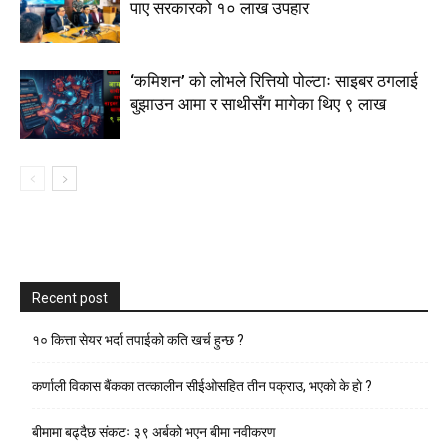
पाए सरकारको १० लाख उपहार
‘कमिशन’ को लोभले रित्तियो पोल्टाः साइबर ठगलाई
बुझाउन आमा र साथीसँग मागेका थिए ९ लाख
Recent post
१० कित्ता सेयर भर्दा तपाईको कति खर्च हुन्छ ?
कर्णाली विकास बैंकका तत्कालीन सीईओसहित तीन पक्राउ, भएकाे के हाे ?
बीमामा बढ्दैछ संकटः ३९ अर्बको भएन बीमा नवीकरण