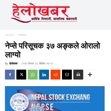
Home
समाचार
नेप्से परिसूचक ३७ अङ्कले ओरालो
लाग्यो
By
हेलाेखबर
-
२०७९ बैशाख २२, बिहीबार १७:२१