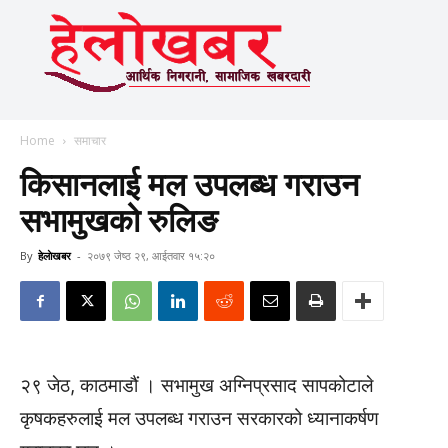
Home
समाचार
किसानलाई मल उपलब्ध गराउन
सभामुखको रुलिङ
By
हेलाेखबर
-
२०७९ जेष्ठ २९, आईतवार १५:२०
२९ जेठ, काठमाडौं । सभामुख अग्निप्रसाद सापकोटाले
कृषकहरुलाई मल उपलब्ध गराउन सरकारको ध्यानाकर्षण