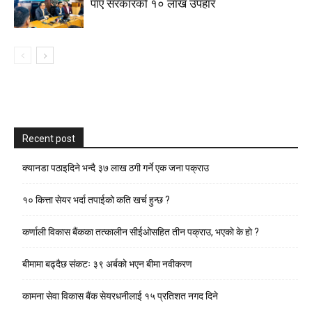
पाए सरकारको १० लाख उपहार
Recent post
क्यानडा पठाइदिने भन्दै ३७ लाख ठगी गर्ने एक जना पक्राउ
१० कित्ता सेयर भर्दा तपाईको कति खर्च हुन्छ ?
कर्णाली विकास बैंकका तत्कालीन सीईओसहित तीन पक्राउ, भएकाे के हाे ?
बीमामा बढ्दैछ संकटः ३९ अर्बको भएन बीमा नवीकरण
कामना सेवा विकास बैंक सेयरधनीलाई १५ प्रतिशत नगद दिने