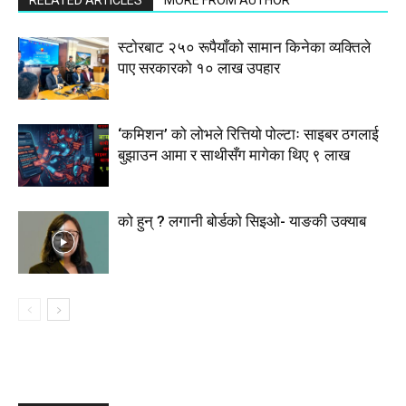
RELATED ARTICLES
MORE FROM AUTHOR
स्टाेरबाट २५० रूपैयाँको सामान किनेका व्यक्तिले
पाए सरकारको १० लाख उपहार
‘कमिशन’ को लोभले रित्तियो पोल्टाः साइबर ठगलाई
बुझाउन आमा र साथीसँग मागेका थिए ९ लाख
को हुन् ? लगानी बोर्डको सिइओ- याङकी उक्याब