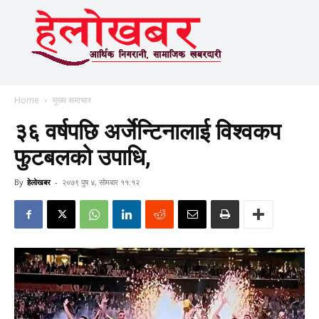
Home
मुख्य समाचार
३६ वर्षपछि अर्जेन्टिनालाई विश्वकप
फुटबलको उपाधि,
By
हेलाेखबर
-
२०७९ पुष ४, सोमबार ११:१२