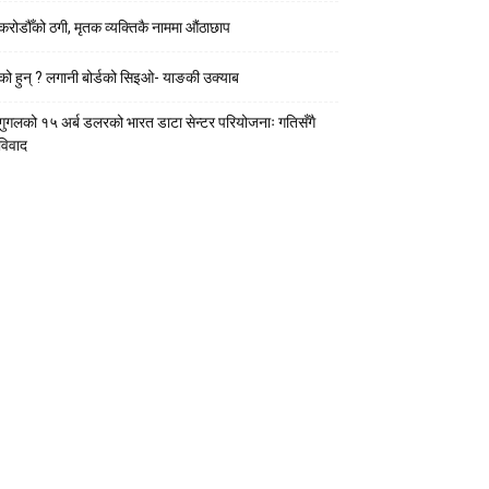
करोडौँको ठगी, मृतक व्यक्तिकै नाममा औंठाछाप
को हुन् ? लगानी बोर्डको सिइओ- याङकी उक्याब
गुगलको १५ अर्ब डलरको भारत डाटा सेन्टर परियोजनाः गतिसँगै
विवाद