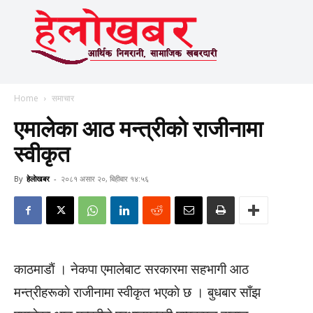
Home
समाचार
एमालेका आठ मन्त्रीकाे राजीनामा
स्वीकृत
By
हेलाेखबर
-
२०८१ असार २०, बिहीबार १४:५६
काठमाडाैं । नेकपा एमालेबाट सरकारमा सहभागी आठ
मन्त्रीहरूकाे राजीनामा स्वीकृत भएकाे छ । बुधबार साँझ