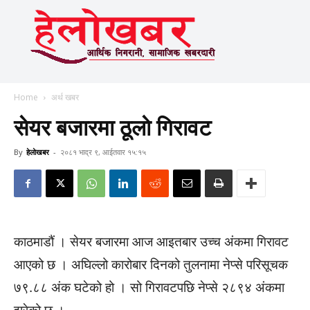
Home
अर्थ खबर
सेयर बजारमा ठूलाे गिरावट
By
हेलाेखबर
-
२०८१ भाद्र ९, आईतवार १५:१५
काठमाडौं । सेयर बजारमा आज आइतबार उच्च अंकमा गिरावट
आएको छ । अघिल्लो कारोबार दिनको तुलनामा नेप्से परिसूचक
७९.८८ अंक घटेको हो । सो गिरावटपछि नेप्से २८९४ अंकमा