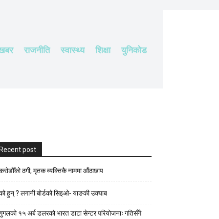
 खबर
राजनीति
स्वास्थ्य
शिक्षा
युनिकोड
Recent post
करोडौँको ठगी, मृतक व्यक्तिकै नाममा औंठाछाप
को हुन् ? लगानी बोर्डको सिइओ- याङकी उक्याब
गुगलको १५ अर्ब डलरको भारत डाटा सेन्टर परियोजनाः गतिसँगै