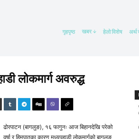
खबर
गृहपृष्ठ
हेलाे विशेष
अर्थ
डी लोकमार्ग अवरुद्ध
ढोरपाटन (बागलुङ), १६ फागुनः आज बिहानदेखि परेको
वर्षा र हिमपातका कारण मध्यपहाडी लोकमार्गको बागलुङ