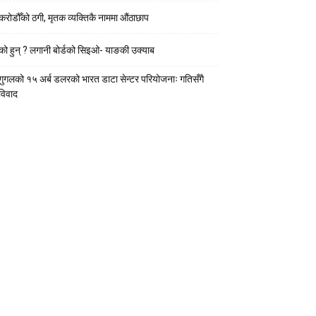
करोडौँको ठगी, मृतक व्यक्तिकै नाममा औंठाछाप
को हुन् ? लगानी बोर्डको सिइओ- याङकी उक्याब
गुगलको १५ अर्ब डलरको भारत डाटा सेन्टर परियोजनाः गतिसँगै
विवाद