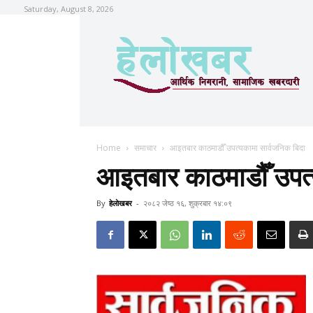
Saturday, August 8, 2026
Home
समाचार
आइतबार काठमाडौँ उपत्यकामा सार्वजनिक बिदा
आइतबार काठमाडौँ उपत्
By
हेलाेखबर
-
२०८२ जेष्ठ १६, शुक्रबार १४:०९