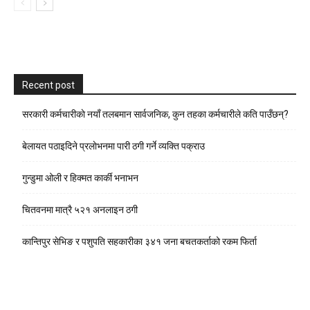
Recent post
सरकारी कर्मचारीकाे नयाँ तलबमान सार्वजनिक, कुन तहका कर्मचारीले कति पाउँछन्?
बेलायत पठाइदिने प्रलाेभनमा पारी ठगी गर्ने व्यक्ति पक्राउ
गुन्डुमा ओली र हिक्मत कार्की भनाभन
चितवनमा मात्रै ५२१ अनलाइन ठगी
कान्तिपुर सेभिङ र पशुपति सहकारीका ३४१ जना बचतकर्ताको रकम फिर्ता