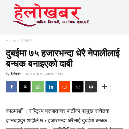
Home
राजनीति
दुबईमा ७५ हजारभन्दा धेरै नेपालीलाई
बन्धक बनाइएको दाबी
By
हेलाेखबर
-
२०८२ असार १५, आईतवार १५:४२
काठमाडौं । राष्ट्रिय प्रजातन्त्र पार्टीका प्रमुख सचेतक
ज्ञानबहादुर शाहीले ७५ हजारभन्दा धेरैलाई दुबईमा बन्धक